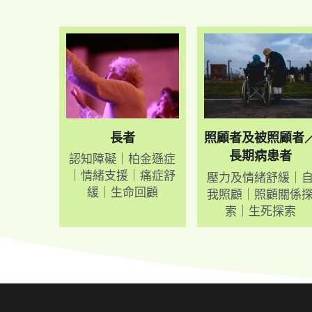
長者
照顧者及被照顧者
長期病患者
認知障礙｜柏金遜症
｜情緒支援
｜
痛症舒
壓力及情緒
舒緩
｜
緩
｜
生命回顧
我照顧
｜
照顧關係
索
｜生死探索