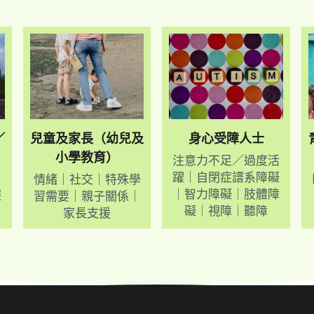
／
兒童及家長（幼兒及
身心受障人士
小學教育）
注意力不足／過度活
躍｜自閉症譜系障礙
自
情緒｜社交｜特殊學
｜智力障礙｜肢體障
探
習需要｜親子關係｜
礙｜視障｜聽障
家長支援